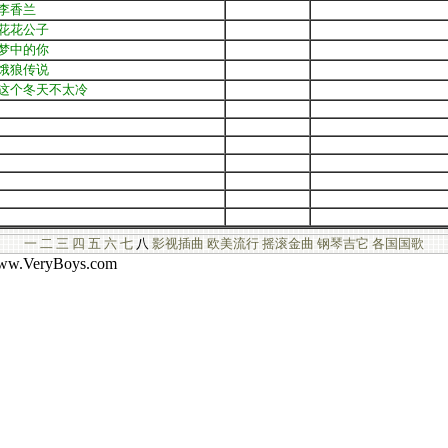
李香兰
花花公子
梦中的你
饿狼传说
这个冬天不太冷
一
二
三
四
五
六
七
八
影视插曲
欧美流行
摇滚金曲
钢琴吉它
各国国歌
.VeryBoys.com