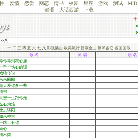
性
爱情
恋爱
网恋
情书
校园
星座
游戏
测试
MID
谜语
大话西游
下载
十
>>八
一
二
三
四
五
六
七
八
影视插曲
欧美流行
摇滚金曲
钢琴吉它
各国国歌
歌 名
原 唱
歌 名
等你等到我心痛
一千个伤心的理
饿狼传说
来来回回
每天爱你多一些
情书
只想一生跟你走
左右为难
壮志骄阳
如来神掌
一路上有你
偷心
情不禁