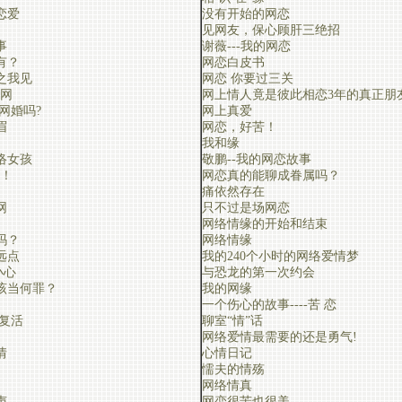
恋爱
没有开始的网恋
见网友，保心顾肝三绝招
事
谢薇---我的网恋
有？
网恋白皮书
之我见
网恋 你要过三关
上网
网上情人竟是彼此相恋3年的真正朋
网婚吗?
网上真爱
眉
网恋，好苦！
我和缘
络女孩
敬鹏--我的网恋故事
q！
网恋真的能聊成眷属吗？
痛依然存在
网
只不过是场网恋
网络情缘的开始和结束
吗？
网络情缘
远点
我的240个小时的网络爱情梦
小心
与恐龙的第一次约会
该当何罪？
我的网缘
一个伤心的故事----苦 恋
复活
聊室“情”话
网络爱情最需要的还是勇气!
情
心情日记
懦夫的情殇
网络情真
声
网恋很苦也很美