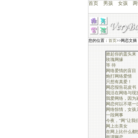
首页
男孩
女孩
两
您的位置：
首页
>>网恋文摘
掀起你的盖头来
玫瑰网缘
等 待
网络爱情的盲目
炮打网络爱情
只想有真爱！
网恋报告花皮书
我活在网络与现
我爱网络，因为
网恋何以不堪一
网络惊情，女孩
一段网事
今夜，“网”让我
网上出美女
在网上比什么都
所谓网恋