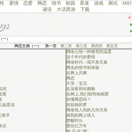
性
爱情
恋爱
网恋
情书
校园
星座
游戏
测试
MID
谜语
大话西游
下载
十
（一）
网恋文摘（一） 第一页
第二页
第三页
第四页
第五页
网络心情一种痛苦的温柔
这个年代的爱情
网络时代―我不再天真
网虫的情书初体验
在网上共舞
网恋
不哭，宝贝
实间
在深夜和你拥吻
寂寞
在网上,我们聪明地相爱
击
你懂网恋吗？
儿如是说
灰姑娘的梦
网络情人间的几何关系
们牵手
致我的网上情人
梦醒时分
快乐
爱你亿万年
相 识 在“缘”