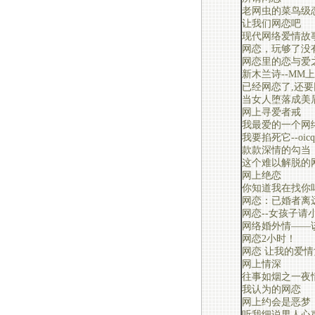
老网虫的菜鸟级
让我们网恋吧
现代网络爱情故
网恋，玩够了没
网恋里的恋与爱
新木兰诗--MM
已经网恋了,还要
当女人堕落成美
网上寻爱者戒
我最爱的一个网
我要掐死它--oic
款款深情的勾当
这个难以解脱的
网上绝恋
你知道我在找你
网恋：已婚者离
网恋--女孩子请
网络婚外情——
网恋2小时！
网恋 让我的爱情
网上情深
往事如烟之一夜
我认为的网恋
网上约会是恶梦
听我细说男人心