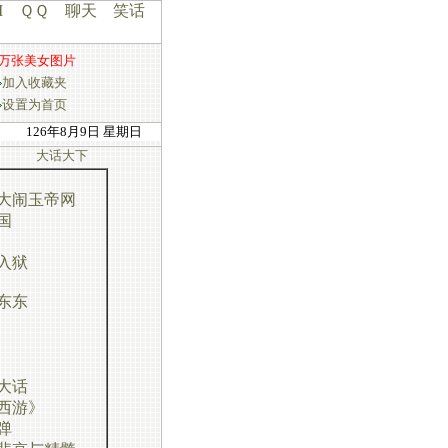
I
ＱＱ
聊天
笑话
万张美女图片
加入收藏夹
设置为首页
126年8月9日 星期日
大话大下
大闹玉帝网
国
入狱
东东
大话
西游》
弹