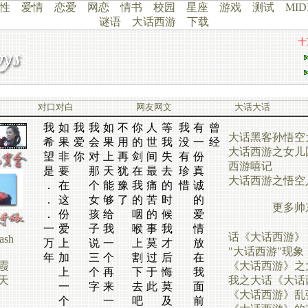
性
爱情
恋爱
网恋
情书
校园
星座
游戏
测试
MID
谜语
大话西游
下载
十
对口对白
网友网文
大话大话
我
如
我
我
如
不
你
人
等
我
有
曾
大话黑客孙悟空
希
果
爱
会
果
用
的
世
我
没
一
经
大话西游之女儿
望
非
你
对
上
再
剑
间
失
有
份
西游嘻记
是
要
那
天
犹
在
最
去
珍
真
大话西游之悟空
．
在
个
能
豫
我
痛
的
惜
诚
．
这
女
够
了
的
苦
时
的
更多帅
．
份
孩
给
咽
的
候
爱
一
爱
子
我
喉
事
我
情
话《大话西游》
lash
万
上
说
一
上
莫
才
放
"大话西游"现象
年
加
三
个
割
过
后
在
霞
《大话西游》之
上
个
再
下
于
悔
我
天
我之大话《大话
一
字
来
去
此
莫
面
图
《大话西游》乱
个
一
吧
及
前