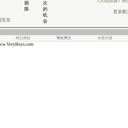
《大话西游》的
期
次
限
的
更多酷
机
靓东东
会
对口对白
网友网文
大话大话
.VeryBoys.com