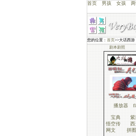
首页
男孩
女孩
两
您的位置：
首页
>>大话西游
剧本剧照
播放器
f
宝典
紫
悟空传
西
网文
拼