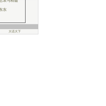
悲哀与精髓
东东
大话大下