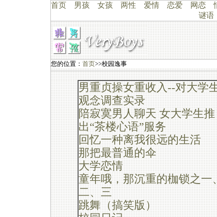
首页
男孩
女孩
两性
爱情
恋爱
网恋
谜语
您的位置：
首页
>>校园逸事
男重贞操女重收入--对大学
观念调查实录
陪寂寞男人聊天 女大学生推
出“茶楼心语”服务
回忆一种离我很远的生活
那把最普通的伞
大学恋情
童年哦，那沉重的枷锁之一
二、三
跳舞（搞笑版）