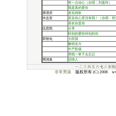
有一点动心
（合唱：刘嘉玲）
我是真的爱你
庾澄庆
老实情歌
许志安
其实你心里没有我！（合唱：郑
喜欢你是你
伍思凯
分享
特别的爱给特别的你
郑智化
大民国
黎明东方
中产阶级
用我一辈子去忘记
周润发
旧情人
一
二
三
四
五
六
七
八
影视
非常男孩
版权所有 (C) 2008 www