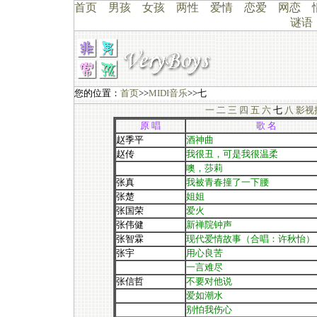
首页
男孩
女孩
两性
爱情
恋爱
网恋
谜语
您的位置：
首页
>>
MIDI音乐
>>七
一
二
三
四
五
六
七
八
影视
原 唱
歌 名
赵季平
酒神曲
赵传
我很丑，可是我很温柔
噢，莎莉
张真
我被青春撞了一下腰
张楚
姐姐
张国荣
爱火
张伟健
新禅院钟声
张智霖
现代爱情故事（合唱：许秋怡）
张宇
用心良苦
一言难尽
张信哲
不要对他说
爱如潮水
别怕我伤心